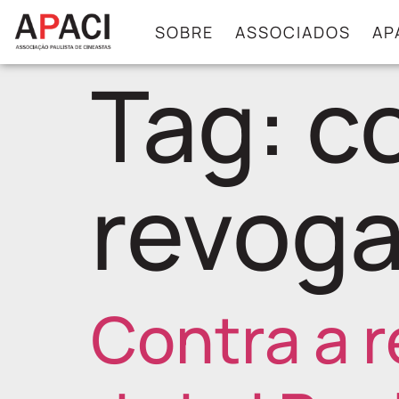
SOBRE
ASSOCIADOS
AP
Tag:
c
revog
Contra a 