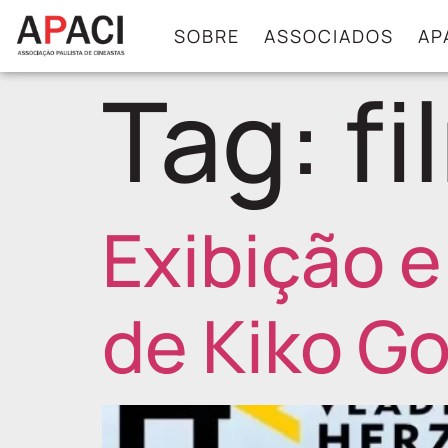
SOBRE
ASSOCIADOS
AP
Tag:
fi
Exibição e
de Kiko G