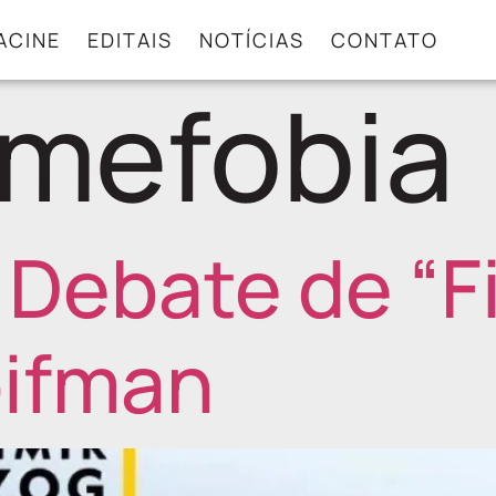
ACINE
EDITAIS
NOTÍCIAS
CONTATO
lmefobia
 Debate de “F
oifman