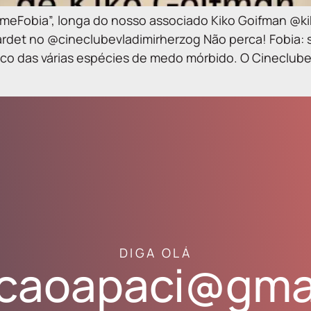
“FilmeFobia”, longa do nosso associado Kiko Goifman 
det no @cineclubevladimirherzog Não perca! Fobia:
co das várias espécies de medo mórbido. O Cineclube
DIGA OLÁ
caoapaci@gma