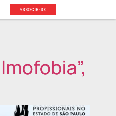
ASSOCIE-SE
ilmofobia”,