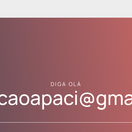
DIGA OLÁ
caoapaci@gma