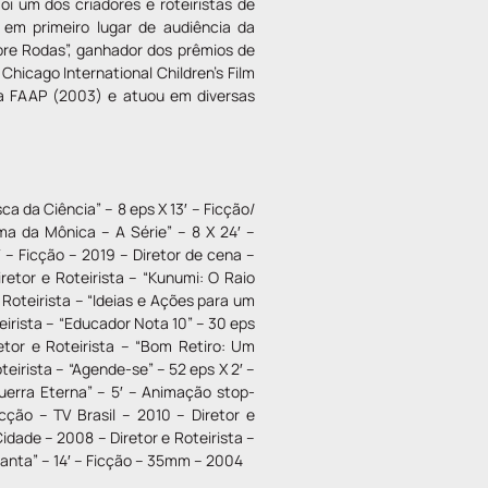
oi um dos criadores e roteiristas de
 em primeiro lugar de audiência da
bre Rodas”, ganhador dos prêmios de
 Chicago International Children’s Film
ela FAAP (2003) e atuou em diversas
ca da Ciência” – 8 eps X 13′ – Ficção/
ma da Mônica – A Série” – 8 X 24′ –
′ – Ficção – 2019 – Diretor de cena –
etor e Roteirista – “Kunumi: O Raio
 Roteirista – “Ideias e Ações para um
eirista – “Educador Nota 10” – 30 eps
etor e Roteirista – “Bom Retiro: Um
eirista – “Agende-se” – 52 eps X 2′ –
uerra Eterna” – 5′ – Animação stop-
cção – TV Brasil – 2010 – Diretor e
Cidade – 2008 – Diretor e Roteirista –
 Santa” – 14′ – Ficção – 35mm – 2004