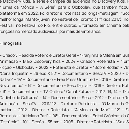
e Discovery Kids, a série é campeã de audiência no Discovery Kids. F
“Turma da Mônica – A Série”, para o Globoplay, que também ficou
plataforma em 2022. Foi diretor e roteirista do longa-metragem, “So
melhor longa infanto-juvenil no Festival de Toronto (Tiff Kids 2017), no
Festival, no Festival do Rio, entre outros. É formado em Cinema p
funções no mercado audiovisual por mais de vinte anos.
Filmografia:
– Criador/ Head de Roteiro e Diretor Geral – “Franjinha e Milena em Bus
Animação – Max/ Discovery Kids – 2024 – Criador/ Roteirista – “Tur
Ficção – Globoplay – 2022 – Roteirista e Diretor – “Sobre Rodas” – 76
“Cena Inquieta” – 26 eps X 52′ – Documentário – SescTV – 2020 – Dir
Nativo” – 14′ – Documentário – Free Press Unlimited – 2016 – Diretor e
Novo Tempo” – 14′ – Documentário – Sesc Digital – 2019 – Diretor e Rot
x 3′ – Documentário – TV Cultura/ Canal Futura – 2012, 13, 14 – Dir
Cadinho de Culturas” – 14′ – Documentário – Sesc – 2012 – Diretor e Rot
Animação – SescTV – 2011/ 12 – Diretor e Roteirista – “O Morro da G
motion – 2012 – Diretor e Roteirista – “A Menina do Mar” – 12′ – Fi
Roteirista – “Altiplano Pari” – 08′ – Documentário – Edital Crônicas da 
“Distúrbio” – 10′ – Ficção – 35mm – 2005 – Diretor e Roteirista – “Saia