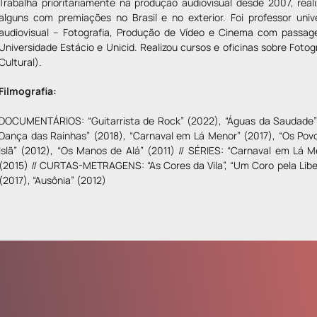
Trabalha prioritariamente na produção audiovisual desde 2007, rea
alguns com premiações no Brasil e no exterior. Foi professor unive
audiovisual – Fotografia, Produção de Vídeo e Cinema com passag
Universidade Estácio e Unicid. Realizou cursos e oficinas sobre Fotog
Cultural).
Filmografia:
DOCUMENTÁRIOS: “Guitarrista de Rock” (2022), “Águas da Saudade” (
Dança das Rainhas” (2018), “Carnaval em Lá Menor” (2017), “Os Pov
Islã” (2012), “Os Manos de Alá” (2011) // SÉRIES: “Carnaval em Lá 
(2015) // CURTAS-METRAGENS: “As Cores da Vila”, “Um Coro pela Liber
(2017), “Ausônia” (2012)