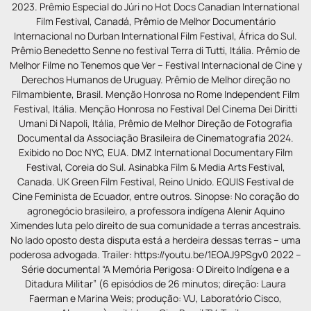
2023. Prêmio Especial do Júri no Hot Docs Canadian International
Film Festival, Canadá, Prêmio de Melhor Documentário
Internacional no Durban International Film Festival, África do Sul.
Prêmio Benedetto Senne no festival Terra di Tutti, Itália. Prêmio de
Melhor Filme no Tenemos que Ver – Festival Internacional de Cine y
Derechos Humanos de Uruguay. Prêmio de Melhor direção no
Filmambiente, Brasil. Menção Honrosa no Rome Independent Film
Festival, Itália. Menção Honrosa no Festival Del Cinema Dei Diritti
Umani Di Napoli, Itália, Prêmio de Melhor Direção de Fotografia
Documental da Associação Brasileira de Cinematografia 2024.
Exibido no Doc NYC, EUA. DMZ International Documentary Film
Festival, Coreia do Sul. Asinabka Film & Media Arts Festival,
Canada. UK Green Film Festival, Reino Unido. EQUIS Festival de
Cine Feminista de Ecuador, entre outros. Sinopse: No coração do
agronegócio brasileiro, a professora indígena Alenir Aquino
Ximendes luta pelo direito de sua comunidade a terras ancestrais.
No lado oposto desta disputa está a herdeira dessas terras – uma
poderosa advogada. Trailer: https://youtu.be/1EOAJ9PSgv0 2022 –
Série documental “A Memória Perigosa: O Direito Indígena e a
Ditadura Militar” (6 episódios de 26 minutos; direção: Laura
Faerman e Marina Weis; produção: VU, Laboratório Cisco,