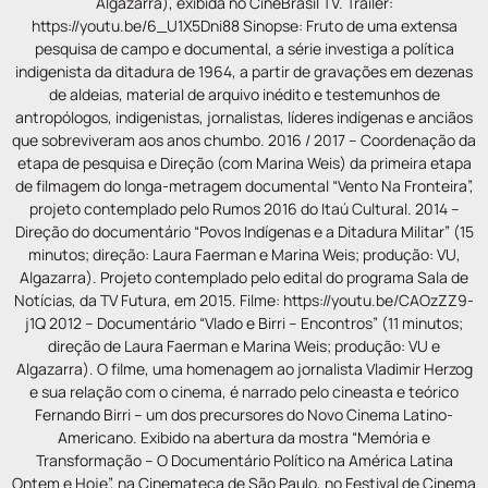
Algazarra), exibida no CineBrasil TV. Trailer:
https://youtu.be/6_U1X5Dni88 Sinopse: Fruto de uma extensa
pesquisa de campo e documental, a série investiga a política
indigenista da ditadura de 1964, a partir de gravações em dezenas
de aldeias, material de arquivo inédito e testemunhos de
antropólogos, indigenistas, jornalistas, líderes indígenas e anciãos
que sobreviveram aos anos chumbo. 2016 / 2017 – Coordenação da
etapa de pesquisa e Direção (com Marina Weis) da primeira etapa
de filmagem do longa-metragem documental “Vento Na Fronteira”,
projeto contemplado pelo Rumos 2016 do Itaú Cultural. 2014 –
Direção do documentário “Povos Indígenas e a Ditadura Militar” (15
minutos; direção: Laura Faerman e Marina Weis; produção: VU,
Algazarra). Projeto contemplado pelo edital do programa Sala de
Notícias, da TV Futura, em 2015. Filme: https://youtu.be/CAOzZZ9-
j1Q 2012 – Documentário “Vlado e Birri – Encontros” (11 minutos;
direção de Laura Faerman e Marina Weis; produção: VU e
Algazarra). O filme, uma homenagem ao jornalista Vladimir Herzog
e sua relação com o cinema, é narrado pelo cineasta e teórico
Fernando Birri – um dos precursores do Novo Cinema Latino-
Americano. Exibido na abertura da mostra “Memória e
Transformação – O Documentário Político na América Latina
Ontem e Hoje”, na Cinemateca de São Paulo, no Festival de Cinema