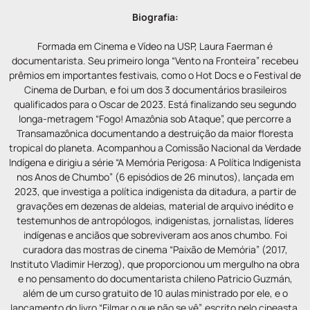
Biografia:
Formada em Cinema e Vídeo na USP, Laura Faerman é
documentarista. Seu primeiro longa “Vento na Fronteira” recebeu
prêmios em importantes festivais, como o Hot Docs e o Festival de
Cinema de Durban, e foi um dos 3 documentários brasileiros
qualificados para o Oscar de 2023. Está finalizando seu segundo
longa-metragem “Fogo! Amazônia sob Ataque”, que percorre a
Transamazônica documentando a destruição da maior floresta
tropical do planeta. Acompanhou a Comissão Nacional da Verdade
Indígena e dirigiu a série “A Memória Perigosa: A Política Indigenista
nos Anos de Chumbo” (6 episódios de 26 minutos), lançada em
2023, que investiga a política indigenista da ditadura, a partir de
gravações em dezenas de aldeias, material de arquivo inédito e
testemunhos de antropólogos, indigenistas, jornalistas, líderes
indígenas e anciãos que sobreviveram aos anos chumbo. Foi
curadora das mostras de cinema “Paixão de Memória” (2017,
Instituto Vladimir Herzog), que proporcionou um mergulho na obra
e no pensamento do documentarista chileno Patricio Guzmán,
além de um curso gratuito de 10 aulas ministrado por ele, e o
lançamento do livro “Filmar o que não se vê”, escrito pelo cineasta.