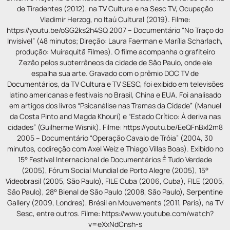
de Tiradentes (2012), na TV Cultura e na Sesc TV, Ocupação
Vladimir Herzog, no Itaú Cultural (2019). Filme:
https://youtu.be/oSG2ks2h4SQ 2007 – Documentário “No Traço do
Invisível” (48 minutos; Direção: Laura Faerman e Marília Scharlach,
produção: Muiraquitã Filmes). O filme acompanha o grafiteiro
Zezão pelos subterrâneos da cidade de São Paulo, onde ele
espalha sua arte. Gravado com o prêmio DOC TV de
Documentários, da TV Cultura e TV SESC, foi exibido em televisões
latino americanas e festivais no Brasil, China e EUA. Foi analisado
em artigos dos livros “Psicanálise nas Tramas da Cidade” (Manuel
da Costa Pinto and Magda Khouri) e “Estado Crítico: À deriva nas
cidades” (Guilherme Wisnik). Filme: https://youtu.be/EeQFnBxl2m8
2005 – Documentário “Operação Cavalo de Tróia” (2004, 30
minutos, codireção com Axel Weiz e Thiago Villas Boas). Exibido no
15° Festival Internacional de Documentários É Tudo Verdade
(2005), Fórum Social Mundial de Porto Alegre (2005), 15°
Videobrasil (2005, São Paulo), FILE Cuba (2006, Cuba), FILE (2005,
São Paulo), 28° Bienal de São Paulo (2008, São Paulo), Serpentine
Gallery (2009, Londres), Brésil en Mouvements (2011, Paris), na TV
Sesc, entre outros. Filme: https://www.youtube.com/watch?
v=eXxNdCnsh-s