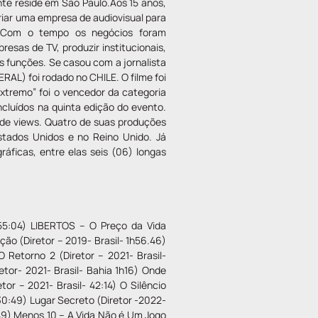
te reside em São Paulo.Aos 15 anos,
criar uma empresa de audiovisual para
.) Com o tempo os negócios foram
resas de TV, produzir institucionais,
s funções. Se casou com a jornalista
ERAL) foi rodado no CHILE. O filme foi
Extremo” foi o vencedor da categoria
ncluídos na quinta edição do evento.
 de views. Quatro de suas produções
tados Unidos e no Reino Unido. Já
ráficas, entre elas seis (06) longas
55:04) LIBERTOS – O Preço da Vida
ão (Diretor – 2019- Brasil- 1h56.46)
 Retorno 2 (Diretor – 2021- Brasil-
etor- 2021- Brasil- Bahia 1h16) Onde
or – 2021- Brasil- 42:14) O Silêncio
 30:49) Lugar Secreto (Diretor -2022-
49) Menos 10 – A Vida Não é Um Jogo