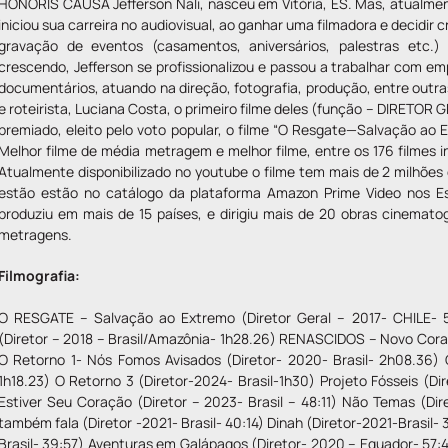
HONORIS CAUSA Jefferson Nali, nasceu em Vitória, ES. Mas, atualmen
iniciou sua carreira no audiovisual, ao ganhar uma filmadora e decidir 
gravação de eventos (casamentos, aniversários, palestras etc
crescendo, Jefferson se profissionalizou e passou a trabalhar com emp
documentários, atuando na direção, fotografia, produção, entre outra
e roteirista, Luciana Costa, o primeiro filme deles (função – DIRETOR G
premiado, eleito pelo voto popular, o filme “O Resgate—Salvação ao 
Melhor filme de média metragem e melhor filme, entre os 176 filmes i
Atualmente disponibilizado no youtube o filme tem mais de 2 milhões
estão estão no catálogo da plataforma Amazon Prime Video nos Es
produziu em mais de 15 países, e dirigiu mais de 20 obras cinematog
metragens.
Filmografia:
O RESGATE – Salvação ao Extremo (Diretor Geral – 2017- CHILE- 
(Diretor – 2018 – Brasil/Amazônia- 1h28.26) RENASCIDOS – Novo Coraç
O Retorno 1- Nós Fomos Avisados (Diretor- 2020- Brasil- 2h08.36) O
1h18.23) O Retorno 3 (Diretor-2024- Brasil-1h30) Projeto Fósseis (Dir
Estiver Seu Coração (Diretor – 2023- Brasil – 48:11) Não Temas (Diret
também fala (Diretor -2021- Brasil- 40:14) Dinah (Diretor-2021-Brasil-
Brasil- 39:57) Aventuras em Galápagos (Diretor- 2020 – Equador- 57: